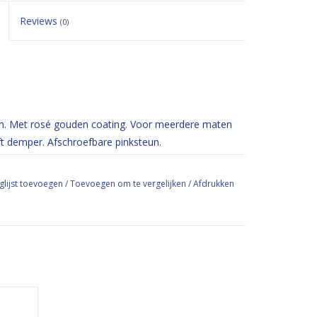
Reviews
(0)
nch. Met rosé gouden coating. Voor meerdere maten
ft demper. Afschroefbare pinksteun.
glijst toevoegen
/
Toevoegen om te vergelijken
/
Afdrukken
GEN