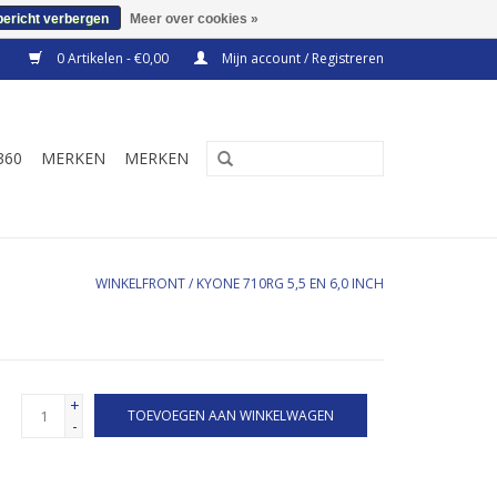
bericht verbergen
Meer over cookies »
0 Artikelen - €0,00
Mijn account / Registreren
360
MERKEN
MERKEN
WINKELFRONT
/
KYONE 710RG 5,5 EN 6,0 INCH
+
TOEVOEGEN AAN WINKELWAGEN
-