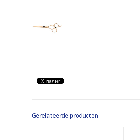
Gerelateerde producten
japanse schaar 6 inch studentenlijn
TOEVOEGEN AAN WINKELWAGEN
TO