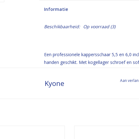
Informatie
Beschikbaarheid:
Op voorraad
(3)
Een professionele kappersschaar 5,5 en 6,0 i
handen geschikt. Met kogellager schroef en so
Aan verlan
Kyone
studentenlijn japanse schaar
5 inch studentenlijn schaar
EVOEGEN AAN WINKELWAGEN
TOEVOEGEN AAN WINKELWA