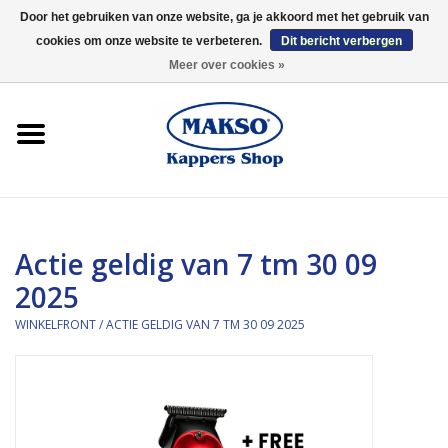
Door het gebruiken van onze website, ga je akkoord met het gebruik van
cookies om onze website te verbeteren.
Dit bericht verbergen
0 Artikelen - €0,00
Meer over cookies »
Winkelfront
Kappersproducten
Haarproducten
Actie geldig van 7 tm 30 09
Kaaral
2025
360
WINKELFRONT
/
ACTIE GELDIG VAN 7 TM 30 09 2025
Merken
Merken