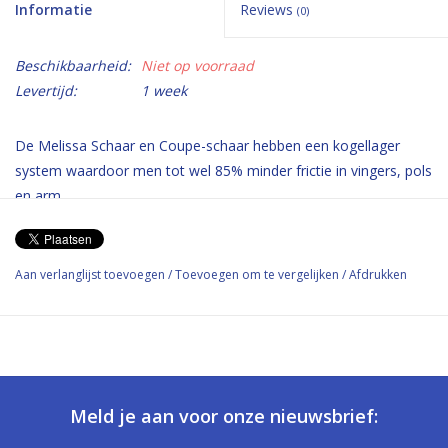
Informatie
Reviews
(0)
Beschikbaarheid:
Niet op voorraad
Levertijd:
1 week
De Melissa Schaar en Coupe-schaar hebben een kogellager
system waardoor men tot wel 85% minder frictie in vingers, pols
en arm.
Door ook zijn ergonomische gevormde design geeft dat meer
rust in vingers, pols en hand.
Aan verlanglijst toevoegen
/
Toevoegen om te vergelijken
/
Afdrukken
Meld je aan voor onze nieuwsbrief: