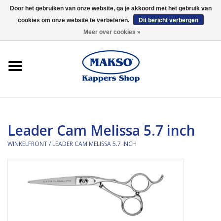
Door het gebruiken van onze website, ga je akkoord met het gebruik van
cookies om onze website te verbeteren.
Dit bericht verbergen
0 Artikelen - €0,00
Meer over cookies »
Winkelfront
Kappersproducten
Haarproducten
Leader Cam Melissa 5.7 inch
Kaaral
WINKELFRONT
/
LEADER CAM MELISSA 5.7 INCH
360
Merken
Merken