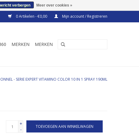
bericht verbergen
Meer over cookies »
0 Artikelen - €0,00
Mijn account / Registreren
360
MERKEN
MERKEN
IONNEL - SERIE EXPERT VITAMINO COLOR 10 IN 1 SPRAY 190ML
+
TOEVOEGEN AAN WINKELWAGEN
-