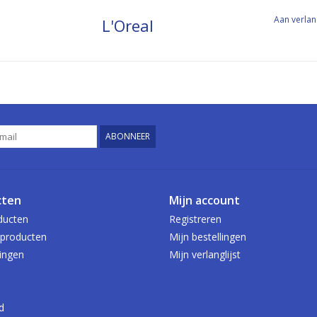
Aan verlan
L'Oreal
ABONNEER
cten
Mijn account
ducten
Registreren
producten
Mijn bestellingen
ingen
Mijn verlanglijst
d