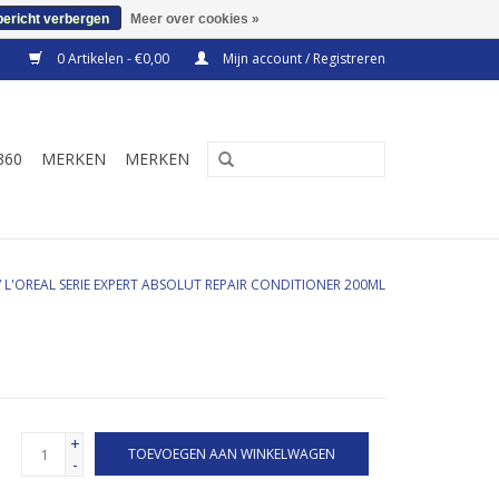
bericht verbergen
Meer over cookies »
0 Artikelen - €0,00
Mijn account / Registreren
360
MERKEN
MERKEN
/
L'OREAL SERIE EXPERT ABSOLUT REPAIR CONDITIONER 200ML
+
TOEVOEGEN AAN WINKELWAGEN
-