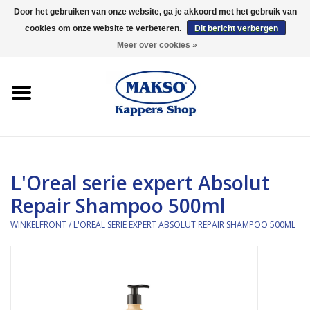
Door het gebruiken van onze website, ga je akkoord met het gebruik van
cookies om onze website te verbeteren.
Dit bericht verbergen
0 Artikelen - €0,00
Meer over cookies »
Winkelfront
Kappersproducten
Haarproducten
L'Oreal serie expert Absolut
Kaaral
Repair Shampoo 500ml
360
WINKELFRONT
/
L'OREAL SERIE EXPERT ABSOLUT REPAIR SHAMPOO 500ML
Merken
Merken