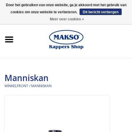
Door het gebruiken van onze website, ga je akkoord met het gebruik van
cookies om onze website te verbeteren.
Dit bericht verbergen
0 Artikelen - €0,00
Meer over cookies »
Winkelfront
Kappersproducten
Haarproducten
Manniskan
Kaaral
WINKELFRONT
/
MANNISKAN
360
Merken
Merken