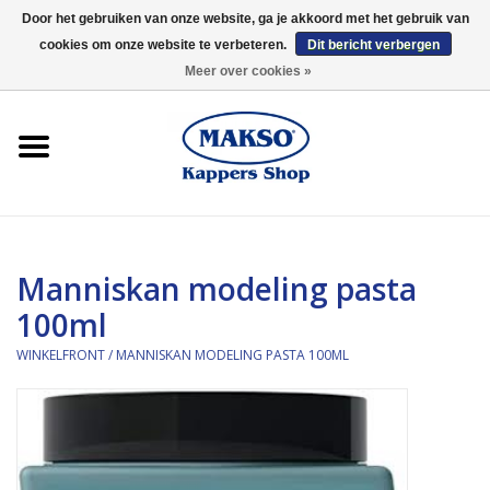
Door het gebruiken van onze website, ga je akkoord met het gebruik van
cookies om onze website te verbeteren.
Dit bericht verbergen
0 Artikelen - €0,00
Meer over cookies »
Winkelfront
Kappersproducten
Haarproducten
Manniskan modeling pasta
Kaaral
100ml
360
WINKELFRONT
/
MANNISKAN MODELING PASTA 100ML
Merken
Merken