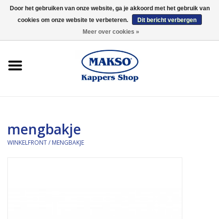
Door het gebruiken van onze website, ga je akkoord met het gebruik van
cookies om onze website te verbeteren.
Dit bericht verbergen
0 Artikelen - €0,00
Meer over cookies »
Winkelfront
Kappersproducten
Haarproducten
mengbakje
Kaaral
WINKELFRONT
/
MENGBAKJE
360
Merken
Merken