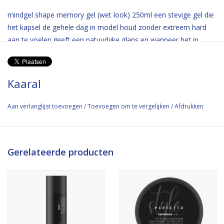
mindgel shape memory gel (wet look) 250ml een stevige gel die
het kapsel de gehele dag in model houd zonder extreem hard
aan te voelen.geeft een natuurlijke glans en wanneer het in
aanraking komt met water kan het gereactiveerd worden om
het kapsel te reshapen.Gebruik:op droog of handdoek droog
haar verdelen en f_hnen of aan de lucht laten drogen.
Kaaral
Aan verlanglijst toevoegen
/
Toevoegen om te vergelijken
/
Afdrukken
Gerelateerde producten