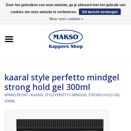
Door het gebruiken van onze website, ga je akkoord met het gebruik van
cookies om onze website te verbeteren.
Dit bericht verbergen
0 Artikelen - €0,00
Meer over cookies »
Winkelfront
Kappersproducten
Haarproducten
kaaral style perfetto mindgel
Kaaral
strong hold gel 300ml
360
WINKELFRONT
/
KAARAL STYLE PERFETTO MINDGEL STRONG HOLD GEL
300ML
Merken
Merken