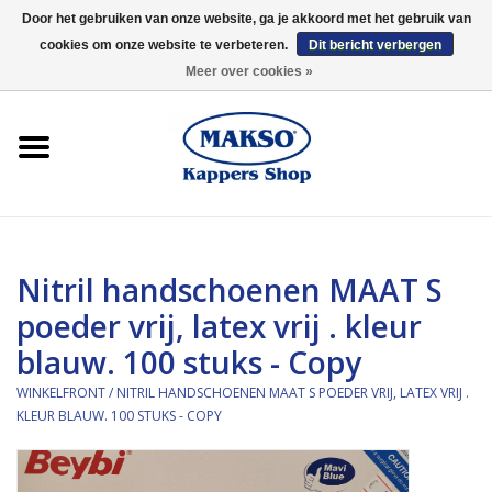
Door het gebruiken van onze website, ga je akkoord met het gebruik van
cookies om onze website te verbeteren.
Dit bericht verbergen
0 Artikelen - €0,00
Meer over cookies »
Winkelfront
Kappersproducten
Haarproducten
Nitril handschoenen MAAT S
Kaaral
poeder vrij, latex vrij . kleur
blauw. 100 stuks - Copy
360
WINKELFRONT
/
NITRIL HANDSCHOENEN MAAT S POEDER VRIJ, LATEX VRIJ .
Merken
KLEUR BLAUW. 100 STUKS - COPY
Merken