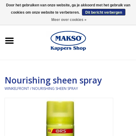
Door het gebruiken van onze website, ga je akkoord met het gebruik van
cookies om onze website te verbeteren.
Dit bericht verbergen
0 Artikelen - €0,00
Meer over cookies »
Winkelfront
Kappersproducten
Haarproducten
Nourishing sheen spray
Kaaral
WINKELFRONT
/
NOURISHING SHEEN SPRAY
360
Merken
Merken