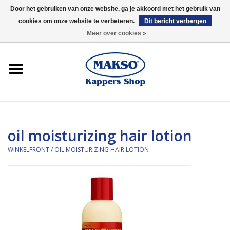
Door het gebruiken van onze website, ga je akkoord met het gebruik van
cookies om onze website te verbeteren.
Dit bericht verbergen
0 Artikelen - €0,00
Meer over cookies »
Winkelfront
Kappersproducten
Haarproducten
oil moisturizing hair lotion
Kaaral
WINKELFRONT
/
OIL MOISTURIZING HAIR LOTION
360
Merken
Merken