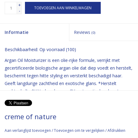
+
TOEVOEGEN AAN WINKELWAGEN
-
Informatie
Reviews
(0)
Beschikbaarheid:
Op voorraad
(100)
Argan Oil Moisturizer is een olie-rijke formule, verrijkt met
gecertificeerde biologische argan olie dat diep voedt en herstelt,
beschermt tegen hitte styling en versterkt beschadigd haar.
Geeft langdurige zachtheid en exotische glans. *Herstelt
vochtgehalte *Hitte beschermer *Voegt exotische glans toe
*Doordrenkt met gecertificeerde biologische arganolie uit
Marokko
creme of nature
Aan verlanglijst toevoegen
/
Toevoegen om te vergelijken
/
Afdrukken