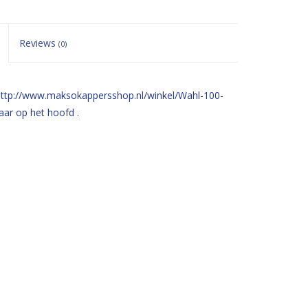
Reviews
(0)
tp://www.maksokappersshop.nl/winkel/Wahl-100-
ar op het hoofd .