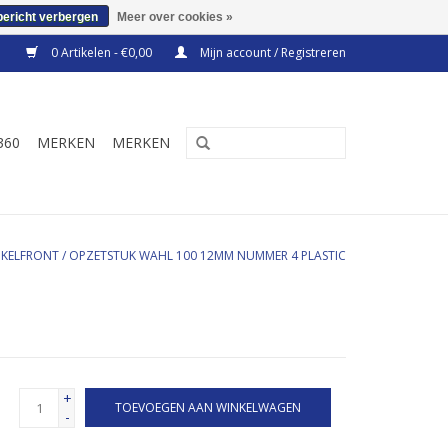
bericht verbergen
Meer over cookies »
0 Artikelen - €0,00
Mijn account / Registreren
360
MERKEN
MERKEN
NKELFRONT
/
OPZETSTUK WAHL 100 12MM NUMMER 4 PLASTIC
+
TOEVOEGEN AAN WINKELWAGEN
-