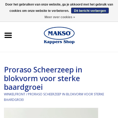
Door het gebruiken van onze website, ga je akkoord met het gebruik van
cookies om onze website te verbeteren.
Dit bericht verbergen
0 Artikelen - €0,00
Meer over cookies »
Winkelfront
Kappersproducten
Haarproducten
Proraso Scheerzeep in
Kaaral
blokvorm voor sterke
baardgroei
360
WINKELFRONT
/
PRORASO SCHEERZEEP IN BLOKVORM VOOR STERKE
Merken
BAARDGROEI
Merken