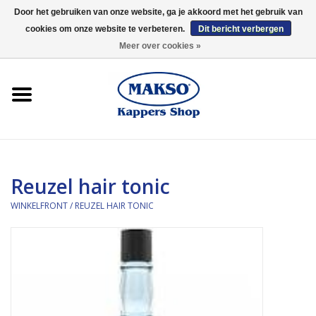
Door het gebruiken van onze website, ga je akkoord met het gebruik van
cookies om onze website te verbeteren.
Dit bericht verbergen
0 Artikelen - €0,00
Meer over cookies »
Winkelfront
Kappersproducten
Haarproducten
Reuzel hair tonic
Kaaral
WINKELFRONT
/
REUZEL HAIR TONIC
360
Merken
Merken