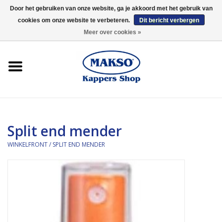
Door het gebruiken van onze website, ga je akkoord met het gebruik van
cookies om onze website te verbeteren.
Dit bericht verbergen
0 Artikelen - €0,00
Meer over cookies »
Winkelfront
Kappersproducten
Haarproducten
Split end mender
Kaaral
WINKELFRONT
/
SPLIT END MENDER
360
Merken
Merken