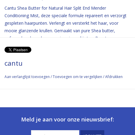
Cantu Shea Butter for Natural Hair Split End Mender
Conditioning Mist, deze speciale formule repareert en verzorgt
gespleten haarpunten. Verlengt en versterkt het haar, voor
mooie glanzende krullen. Gemaakt van pure Shea butter,
geformuleerd zonder agressieve ingrediënten. Bevat geen;
Mineralen, Sulfaten, Parabenen, Siliconen, Ftalaten, Gluten,
Paraffine of Propyleen.
cantu
Aan verlanglijst toevoegen
/
Toevoegen om te vergelijken
/
Afdrukken
Meld je aan voor onze nieuwsbrief: