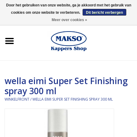
Door het gebruiken van onze website, ga je akkoord met het gebruik van
cookies om onze website te verbeteren.
Dit bericht verbergen
0 Artikelen - €0,00
Meer over cookies »
Winkelfront
Kappersproducten
Haarproducten
wella eimi Super Set Finishing
Kaaral
spray 300 ml
360
WINKELFRONT
/
WELLA EIMI SUPER SET FINISHING SPRAY 300 ML
Merken
Merken