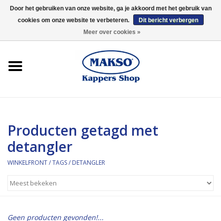
Door het gebruiken van onze website, ga je akkoord met het gebruik van
cookies om onze website te verbeteren.
Dit bericht verbergen
0 Artikelen - €0,00
Meer over cookies »
Winkelfront
Kappersproducten
Haarproducten
Producten getagd met
Kaaral
detangler
360
WINKELFRONT
/
TAGS
/
DETANGLER
Merken
Merken
Geen producten gevonden!...