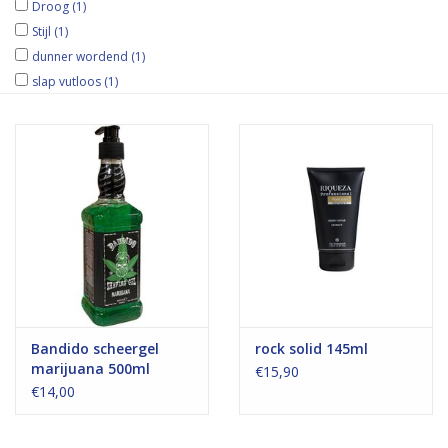
Droog
(1)
Stijl
(1)
dunner wordend
(1)
slap vutloos
(1)
Bandido scheergel
rock solid 145ml
marijuana 500ml
€15,90
€14,00