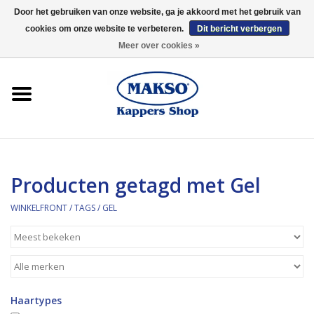
Door het gebruiken van onze website, ga je akkoord met het gebruik van
cookies om onze website te verbeteren.
Dit bericht verbergen
0 Artikelen - €0,00
Meer over cookies »
Winkelfront
Kappersproducten
Haarproducten
Producten getagd met Gel
Kaaral
WINKELFRONT
/
TAGS
/
GEL
360
Merken
Haartypes
Merken