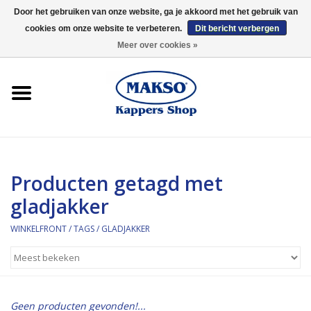
Door het gebruiken van onze website, ga je akkoord met het gebruik van
cookies om onze website te verbeteren.
Dit bericht verbergen
0 Artikelen - €0,00
Meer over cookies »
Winkelfront
Kappersproducten
Haarproducten
Producten getagd met
Kaaral
gladjakker
360
WINKELFRONT
/
TAGS
/
GLADJAKKER
Merken
Merken
Geen producten gevonden!...