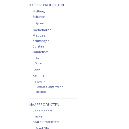
KAPPERSPRODUCTEN
Stijltang
Scharen
Kyone
Toebehoren
Meubels
Krultangen
Borstels
Tondeuses
Accu
Snoer
Fohn
Kammen
Comair
Hercules Slagermann
Matador
HAARPRODUCTEN
Conditioners
masker
Baard Producten
Baard Olie