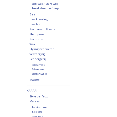
Snor wax / Baard wax
baard shampoo / zeep
Gels
Haarkleuring
Haarlak
Permanent Fixatie
Shampoos
Peroxides
Wax
Stylingsproducten
Verzorging
Scheergerij
Scheermes
Scheerzeep
Scheerkwast
Mousse
KAARAL
Style perfetto
Maraes
Lamino care
Liss care
color care