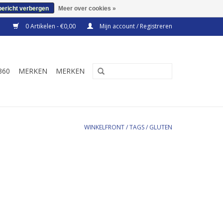
bericht verbergen
Meer over cookies »
0 Artikelen - €0,00
Mijn account / Registreren
360
MERKEN
MERKEN
WINKELFRONT
/
TAGS
/
GLUTEN