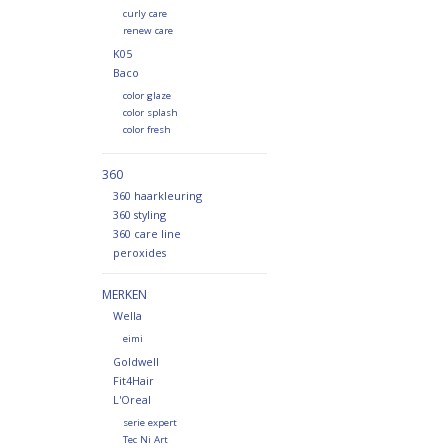
curly care
renew care
K05
Baco
color glaze
color splash
color fresh
360
360 haarkleuring
360 styling
360 care line
peroxides
MERKEN
Wella
eimi
Goldwell
Fit4Hair
L'Oreal
serie expert
Tec Ni Art