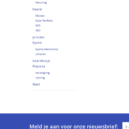
kleuring
Kaaral
Maraes
Style Perfetto
K05
360
proraso
Kyone
kyone electronica
scharen
beardburys
Riqueza
verzorging
styling
Wahl
Meld je aan voor onze nieuwsbrief: