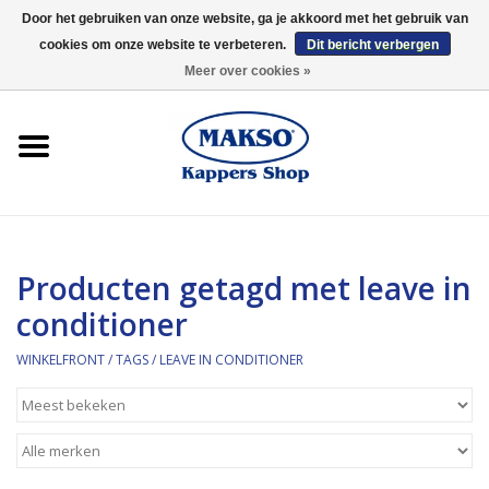
Door het gebruiken van onze website, ga je akkoord met het gebruik van
cookies om onze website te verbeteren.
Dit bericht verbergen
0 Artikelen - €0,00
Meer over cookies »
Winkelfront
Kappersproducten
Haarproducten
Producten getagd met leave in
Kaaral
conditioner
360
WINKELFRONT
/
TAGS
/
LEAVE IN CONDITIONER
Merken
Merken