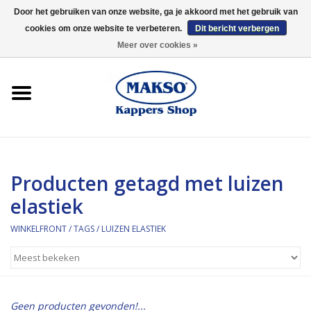
Door het gebruiken van onze website, ga je akkoord met het gebruik van
cookies om onze website te verbeteren.
Dit bericht verbergen
0 Artikelen - €0,00
Meer over cookies »
Winkelfront
Kappersproducten
Haarproducten
Producten getagd met luizen
Kaaral
elastiek
360
WINKELFRONT
/
TAGS
/
LUIZEN ELASTIEK
Merken
Merken
Geen producten gevonden!...