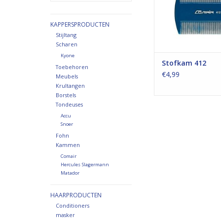
KAPPERSPRODUCTEN
Stijltang
Scharen
Kyone
Stofkam 412
Toebehoren
€4,99
Meubels
Krultangen
Borstels
Tondeuses
Accu
Snoer
Fohn
Kammen
Comair
Hercules Slagermann
Matador
HAARPRODUCTEN
Conditioners
masker