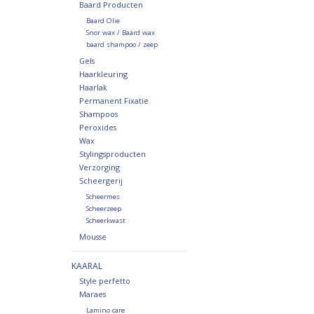
Baard Producten
Baard Olie
Snor wax / Baard wax
baard shampoo / zeep
Gels
Haarkleuring
Haarlak
Permanent Fixatie
Shampoos
Peroxides
Wax
Stylingsproducten
Verzorging
Scheergerij
Scheermes
Scheerzeep
Scheerkwast
Mousse
KAARAL
Style perfetto
Maraes
Lamino care