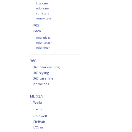
Liss care
color care
curly care
renew care
K05
Baco
color glaze
color splash
color fresh
360
360 haarkleuring
360 styling
360 care line
peroxides
MERKEN
Wella
eimi
Goldwell
Fit4Hair
L'Oreal