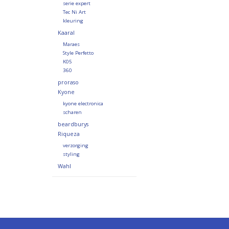
serie expert
Tec Ni Art
kleuring
Kaaral
Maraes
Style Perfetto
K05
360
proraso
Kyone
kyone electronica
scharen
beardburys
Riqueza
verzorging
styling
Wahl