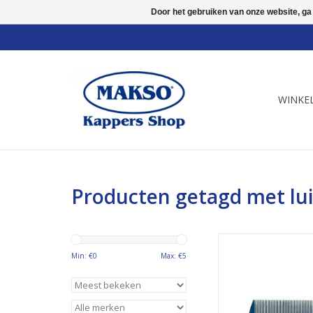
Door het gebruiken van onze website, ga
WINKE
Producten getagd met l
art nr 70003
Min: €
0
Max: €
5
TOEVOEGEN AAN WI