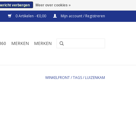
bericht verbergen
Meer over cookies »
0 Artikelen - €0,00
Mijn account / Registreren
360
MERKEN
MERKEN
WINKELFRONT
/
TAGS
/
LUIZENKAM