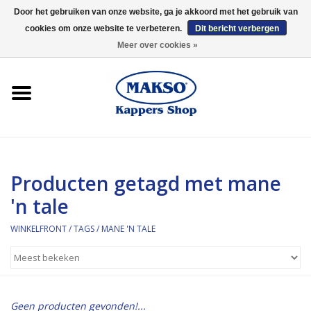
Door het gebruiken van onze website, ga je akkoord met het gebruik van
cookies om onze website te verbeteren.
Dit bericht verbergen
0 Artikelen - €0,00
Meer over cookies »
Winkelfront
Kappersproducten
Haarproducten
Producten getagd met mane
Kaaral
'n tale
360
WINKELFRONT
/
TAGS
/
MANE 'N TALE
Merken
Merken
Geen producten gevonden!...