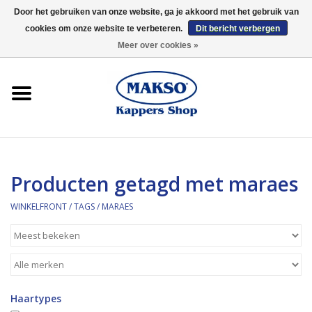
Door het gebruiken van onze website, ga je akkoord met het gebruik van
cookies om onze website te verbeteren.
Dit bericht verbergen
0 Artikelen - €0,00
Meer over cookies »
Winkelfront
Kappersproducten
Haarproducten
Producten getagd met maraes
Kaaral
WINKELFRONT
/
TAGS
/
MARAES
360
Merken
Haartypes
Merken