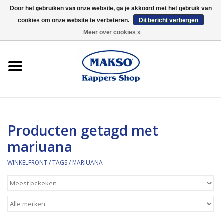
Door het gebruiken van onze website, ga je akkoord met het gebruik van
cookies om onze website te verbeteren.
Dit bericht verbergen
0 Artikelen - €0,00
Meer over cookies »
Winkelfront
Kappersproducten
Haarproducten
Producten getagd met
Kaaral
mariuana
360
WINKELFRONT
/
TAGS
/
MARIUANA
Merken
Merken