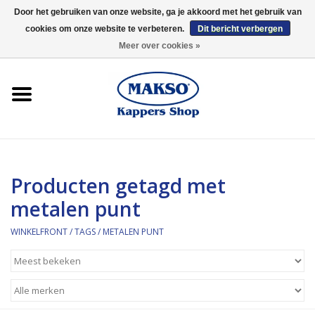
Door het gebruiken van onze website, ga je akkoord met het gebruik van
cookies om onze website te verbeteren.
Dit bericht verbergen
0 Artikelen - €0,00
Meer over cookies »
Winkelfront
Kappersproducten
Haarproducten
Producten getagd met
Kaaral
metalen punt
360
WINKELFRONT
/
TAGS
/
METALEN PUNT
Merken
Merken