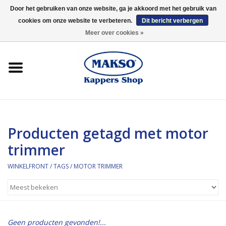
Door het gebruiken van onze website, ga je akkoord met het gebruik van
cookies om onze website te verbeteren.
Dit bericht verbergen
0 Artikelen - €0,00
Meer over cookies »
Winkelfront
Kappersproducten
Haarproducten
Producten getagd met motor
Kaaral
trimmer
360
WINKELFRONT
/
TAGS
/
MOTOR TRIMMER
Merken
Merken
Geen producten gevonden!...