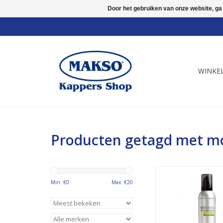
Door het gebruiken van onze website, ga
WINKE
Producten getagd met m
Schuimverstevi
Geeft glans en 
Min: €
0
Max: €
20
TOEVOEGEN AAN WI