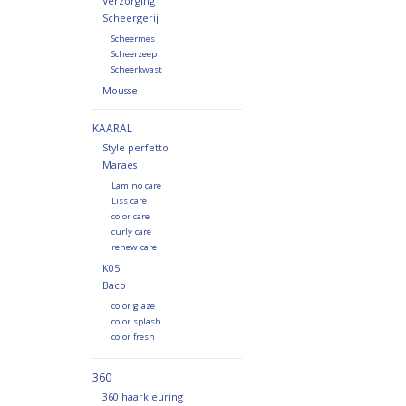
Verzorging
Scheergerij
Scheermes
Scheerzeep
Scheerkwast
Mousse
KAARAL
Style perfetto
Maraes
Lamino care
Liss care
color care
curly care
renew care
K05
Baco
color glaze
color splash
color fresh
360
360 haarkleuring