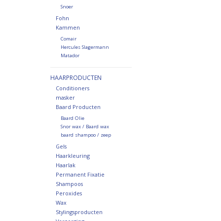
Snoer
Fohn
Kammen
Comair
Hercules Slagermann
Matador
HAARPRODUCTEN
Conditioners
masker
Baard Producten
Baard Olie
Snor wax / Baard wax
baard shampoo / zeep
Gels
Haarkleuring
Haarlak
Permanent Fixatie
Shampoos
Peroxides
Wax
Stylingsproducten