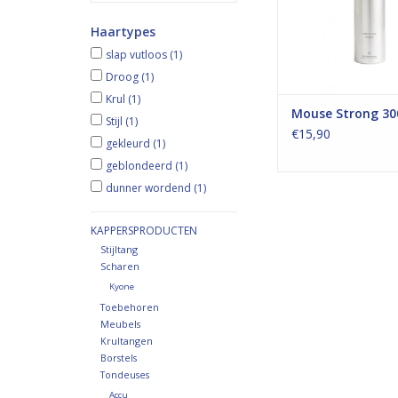
Haartypes
slap vutloos
(1)
Droog
(1)
Krul
(1)
Mouse Strong 30
Stijl
(1)
€15,90
gekleurd
(1)
geblondeerd
(1)
dunner wordend
(1)
KAPPERSPRODUCTEN
Stijltang
Scharen
Kyone
Toebehoren
Meubels
Krultangen
Borstels
Tondeuses
Accu