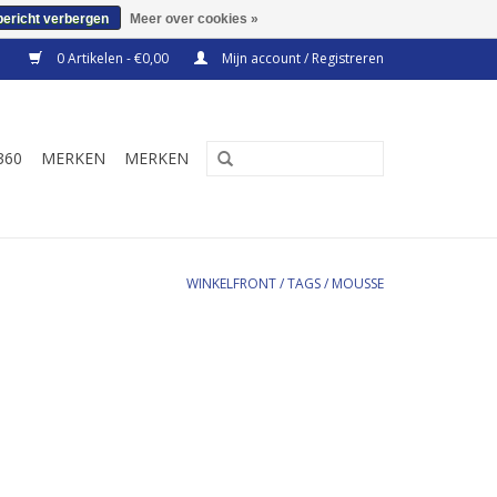
bericht verbergen
Meer over cookies »
0 Artikelen - €0,00
Mijn account / Registreren
360
MERKEN
MERKEN
WINKELFRONT
/
TAGS
/
MOUSSE