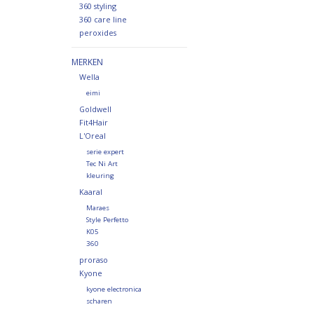
360 styling
360 care line
peroxides
MERKEN
Wella
eimi
Goldwell
Fit4Hair
L'Oreal
serie expert
Tec Ni Art
kleuring
Kaaral
Maraes
Style Perfetto
K05
360
proraso
Kyone
kyone electronica
scharen