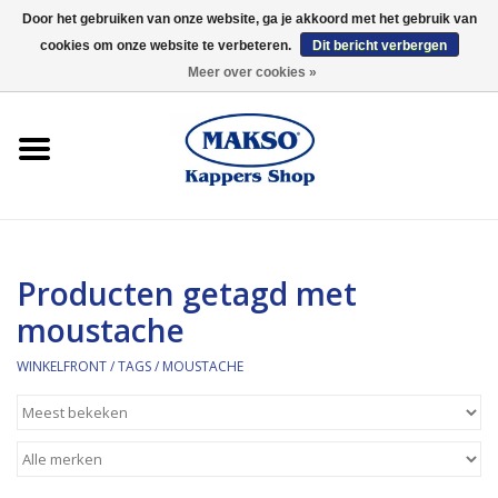
Door het gebruiken van onze website, ga je akkoord met het gebruik van
cookies om onze website te verbeteren.
Dit bericht verbergen
0 Artikelen - €0,00
Meer over cookies »
Winkelfront
Kappersproducten
Haarproducten
Producten getagd met
Kaaral
moustache
360
WINKELFRONT
/
TAGS
/
MOUSTACHE
Merken
Merken