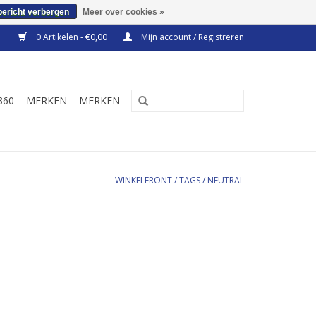
bericht verbergen
Meer over cookies »
0 Artikelen - €0,00
Mijn account / Registreren
360
MERKEN
MERKEN
WINKELFRONT
/
TAGS
/
NEUTRAL