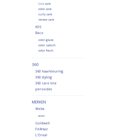
Liss care
color care
curly care
renew care
K05
Baco
color glaze
color splash
color fresh
360
360 haarkleuring
360 styling
360 care line
peroxides
MERKEN
Wella
eimi
Goldwell
Fit4Hair
L'Oreal