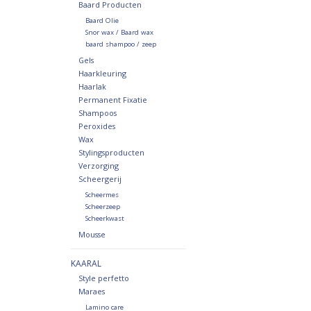
Baard Producten
Baard Olie
Snor wax / Baard wax
baard shampoo / zeep
Gels
Haarkleuring
Haarlak
Permanent Fixatie
Shampoos
Peroxides
Wax
Stylingsproducten
Verzorging
Scheergerij
Scheermes
Scheerzeep
Scheerkwast
Mousse
KAARAL
Style perfetto
Maraes
Lamino care