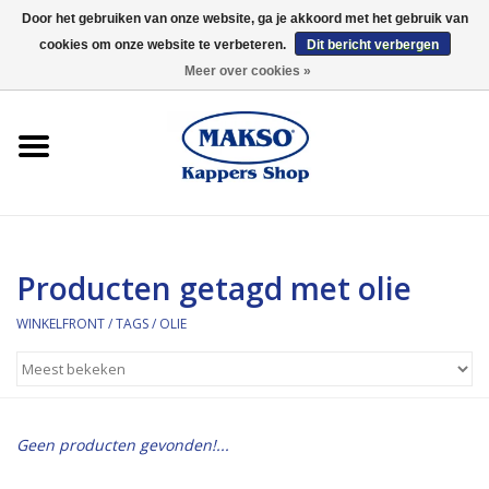
Door het gebruiken van onze website, ga je akkoord met het gebruik van
cookies om onze website te verbeteren.
Dit bericht verbergen
0 Artikelen - €0,00
Meer over cookies »
Winkelfront
Kappersproducten
Haarproducten
Producten getagd met olie
Kaaral
WINKELFRONT
/
TAGS
/
OLIE
360
Merken
Geen producten gevonden!...
Merken