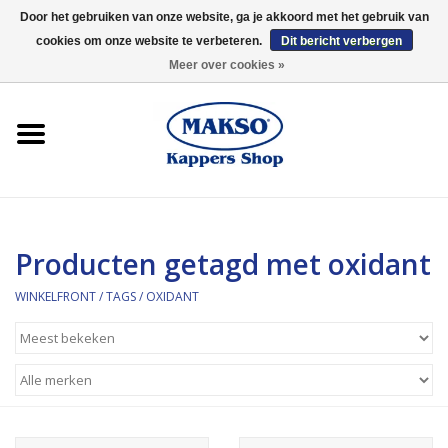
Door het gebruiken van onze website, ga je akkoord met het gebruik van
cookies om onze website te verbeteren.
Dit bericht verbergen
0 Artikelen - €0,00
Meer over cookies »
Winkelfront
Kappersproducten
Haarproducten
Producten getagd met oxidant
Kaaral
WINKELFRONT
/
TAGS
/
OXIDANT
360
Merken
Merken