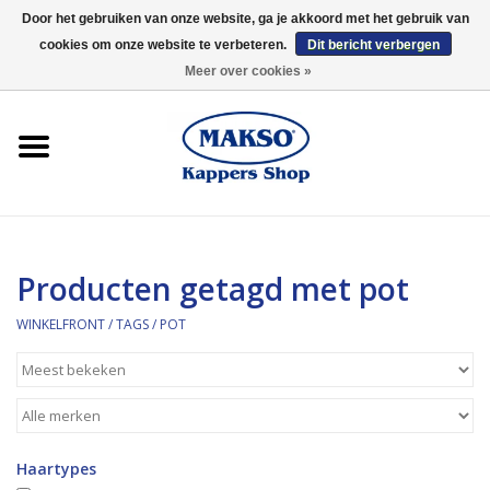
Door het gebruiken van onze website, ga je akkoord met het gebruik van
cookies om onze website te verbeteren.
Dit bericht verbergen
0 Artikelen - €0,00
Meer over cookies »
Winkelfront
Kappersproducten
Haarproducten
Producten getagd met pot
Kaaral
WINKELFRONT
/
TAGS
/
POT
360
Merken
Haartypes
Merken