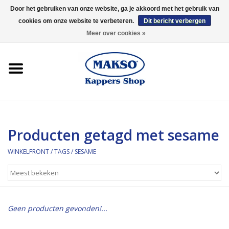
Door het gebruiken van onze website, ga je akkoord met het gebruik van
cookies om onze website te verbeteren.
Dit bericht verbergen
0 Artikelen - €0,00
Meer over cookies »
Winkelfront
Kappersproducten
Haarproducten
Producten getagd met sesame
Kaaral
WINKELFRONT
/
TAGS
/
SESAME
360
Merken
Geen producten gevonden!...
Merken