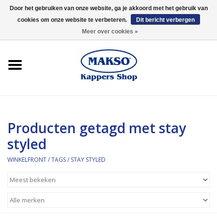
Door het gebruiken van onze website, ga je akkoord met het gebruik van
cookies om onze website te verbeteren.
Dit bericht verbergen
0 Artikelen - €0,00
Meer over cookies »
Winkelfront
Kappersproducten
Haarproducten
Producten getagd met stay
Kaaral
styled
360
WINKELFRONT
/
TAGS
/
STAY STYLED
Merken
Merken