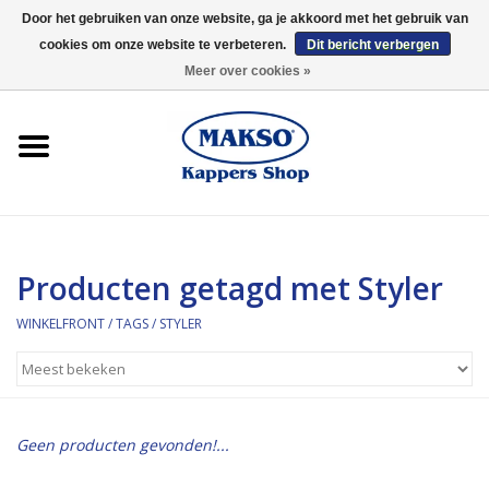
Door het gebruiken van onze website, ga je akkoord met het gebruik van
cookies om onze website te verbeteren.
Dit bericht verbergen
0 Artikelen - €0,00
Meer over cookies »
Winkelfront
Kappersproducten
Haarproducten
Producten getagd met Styler
Kaaral
WINKELFRONT
/
TAGS
/
STYLER
360
Merken
Geen producten gevonden!...
Merken