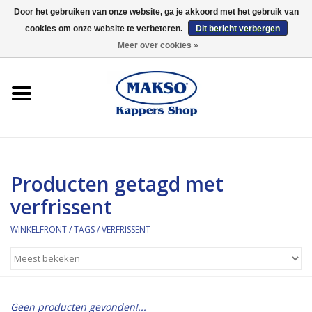
Door het gebruiken van onze website, ga je akkoord met het gebruik van
cookies om onze website te verbeteren.
Dit bericht verbergen
0 Artikelen - €0,00
Meer over cookies »
Winkelfront
Kappersproducten
Haarproducten
Producten getagd met
Kaaral
verfrissent
360
WINKELFRONT
/
TAGS
/
VERFRISSENT
Merken
Merken
Geen producten gevonden!...