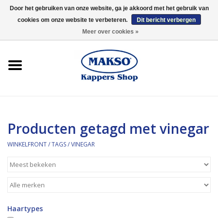
Door het gebruiken van onze website, ga je akkoord met het gebruik van
cookies om onze website te verbeteren.
Dit bericht verbergen
0 Artikelen - €0,00
Meer over cookies »
Winkelfront
Kappersproducten
Haarproducten
Producten getagd met vinegar
Kaaral
WINKELFRONT
/
TAGS
/
VINEGAR
360
Merken
Haartypes
Merken