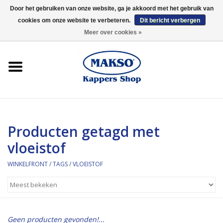
Door het gebruiken van onze website, ga je akkoord met het gebruik van
cookies om onze website te verbeteren.
Dit bericht verbergen
0 Artikelen - €0,00
Meer over cookies »
Winkelfront
Kappersproducten
Haarproducten
Producten getagd met
Kaaral
vloeistof
360
WINKELFRONT
/
TAGS
/
VLOEISTOF
Merken
Merken
Geen producten gevonden!...