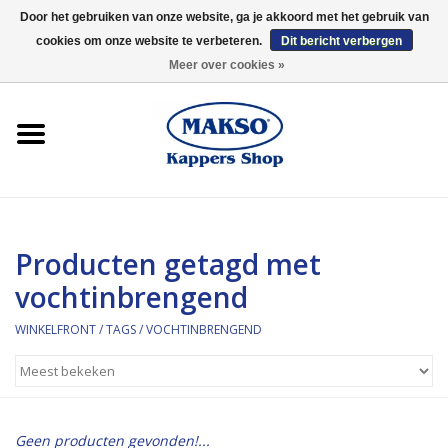
Door het gebruiken van onze website, ga je akkoord met het gebruik van
cookies om onze website te verbeteren.
Dit bericht verbergen
0 Artikelen - €0,00
Meer over cookies »
Winkelfront
Kappersproducten
Haarproducten
Producten getagd met
Kaaral
vochtinbrengend
360
WINKELFRONT
/
TAGS
/
VOCHTINBRENGEND
Merken
Merken
Geen producten gevonden!...