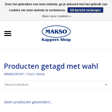
Door het gebruiken van onze website, ga je akkoord met het gebruik van
cookies om onze website te verbeteren.
Dit bericht verbergen
0 Artikelen - €0,00
Meer over cookies »
Winkelfront
Kappersproducten
Haarproducten
Producten getagd met wahl
Kaaral
WINKELFRONT
/
TAGS
/
WAHL
360
Merken
Geen producten gevonden!...
Merken