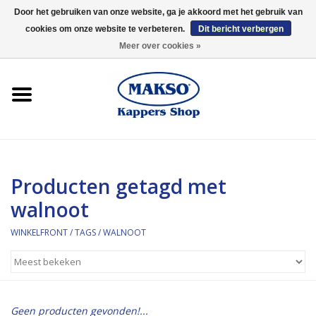
Door het gebruiken van onze website, ga je akkoord met het gebruik van
cookies om onze website te verbeteren.
Dit bericht verbergen
0 Artikelen - €0,00
Meer over cookies »
Winkelfront
Kappersproducten
Haarproducten
Producten getagd met
Kaaral
walnoot
360
WINKELFRONT
/
TAGS
/
WALNOOT
Merken
Merken
Geen producten gevonden!...