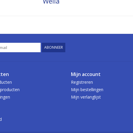
Wella
ABONNEER
cten
Mijn account
ducten
Registreren
producten
Mijn bestellingen
ingen
Mijn verlanglijst
d