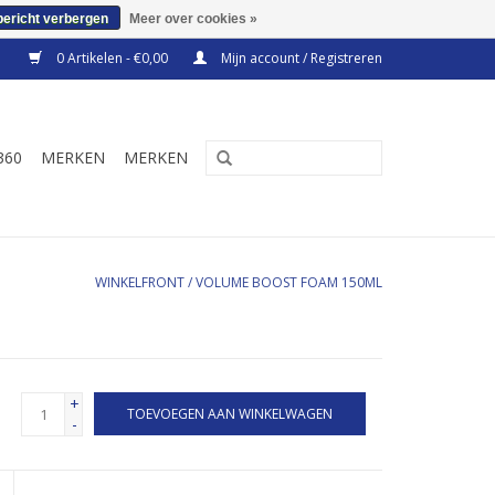
bericht verbergen
Meer over cookies »
0 Artikelen - €0,00
Mijn account / Registreren
360
MERKEN
MERKEN
WINKELFRONT
/
VOLUME BOOST FOAM 150ML
+
TOEVOEGEN AAN WINKELWAGEN
-