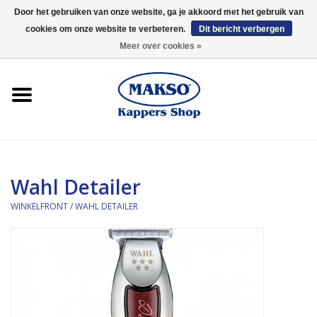
Door het gebruiken van onze website, ga je akkoord met het gebruik van
cookies om onze website te verbeteren.
Dit bericht verbergen
0 Artikelen - €0,00
Meer over cookies »
Winkelfront
Kappersproducten
Haarproducten
Wahl Detailer
Kaaral
WINKELFRONT
/
WAHL DETAILER
360
Merken
Merken