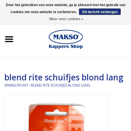
Door het gebruiken van onze website, ga je akkoord met het gebruik van
cookies om onze website te verbeteren.
Dit bericht verbergen
0 Artikelen - €0,00
Meer over cookies »
Winkelfront
Kappersproducten
Haarproducten
blend rite schuifjes blond lang
Kaaral
WINKELFRONT
/
BLEND RITE SCHUIFJES BLOND LANG
360
Merken
Merken