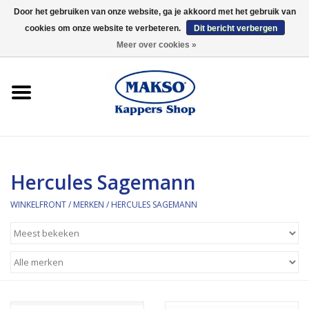
Door het gebruiken van onze website, ga je akkoord met het gebruik van
cookies om onze website te verbeteren.
Dit bericht verbergen
0 Artikelen - €0,00
Meer over cookies »
Winkelfront
Kappersproducten
Haarproducten
Hercules Sagemann
Kaaral
WINKELFRONT
/
MERKEN
/
HERCULES SAGEMANN
360
Merken
Merken