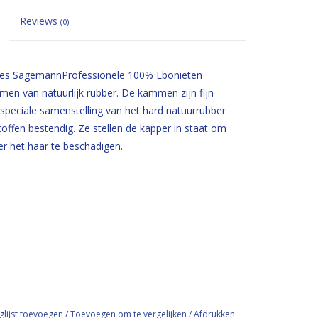
Reviews
(0)
s SagemannProfessionele 100% Ebonieten
n van natuurlijk rubber. De kammen zijn fijn
speciale samenstelling van het hard natuurrubber
ffen bestendig. Ze stellen de kapper in staat om
er het haar te beschadigen.
glijst toevoegen
/
Toevoegen om te vergelijken
/
Afdrukken