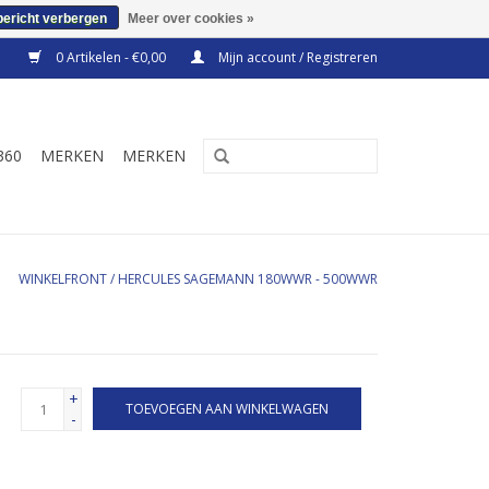
bericht verbergen
Meer over cookies »
0 Artikelen - €0,00
Mijn account / Registreren
360
MERKEN
MERKEN
WINKELFRONT
/
HERCULES SAGEMANN 180WWR - 500WWR
+
TOEVOEGEN AAN WINKELWAGEN
-